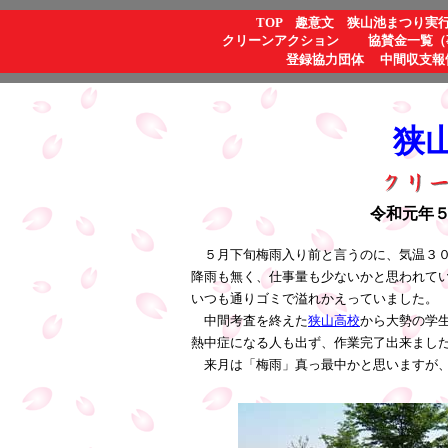
TOP
趣意文
狭山池まつり実
クリーンアクション
協賛金一覧（
登録協力団体
中間収支報
狭
令和元年
５月下旬梅雨入り前と言うのに、気温３
降雨も無く、仕事量も少ないかと思われて
いつも通りゴミで溢れかえっていました。
中間考査を終えた
狭山高校
から大勢の学
熱中症になる人も出ず、作業完了出来まし
来月は「梅雨」真っ最中かと思いますが、