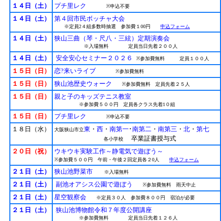
１４日（土）
プチ里レク
※申込不要
１４日（土）
第４回市民ボッチャ大会
※定員2４組多数時抽選 参加費１00円
申込フォーム
１４日（土）
狭山三曲（琴・尺八・三絃）定期演奏会
※入場無料 定員当日先着２００人
１４日（土）
安全安心セミナー２０２６
※参加費無料 定員１００人
１５日（日）
恋?来いライブ
※参加費無料
１５日（日）
狭山池歴史ウォーク
※参加費無料 定員先着２５人
１５日（日）
親と子のキッズテニス教室
※参加費５００円 定員各クラス先着1０組
１５日（日）
プチ里レク
※申込不要
１８日（水）
東
・
西
・
南第一
･
南第二
・
南第三
・
北
・
第七
大阪狭山市立
卒業証書授与式
各小学校
２０日（祝）
ウキウキ実験工作～静電気で遊ぼう～
※参加費５００円 午前・午後２回定員各２0人
申込フォーム
２１日（土）
狭山池野菜市
※入場無料
２１日（土）
副池オアシス公園で遊ぼう
※参加費無料 雨天中止
２１日（土）
星空観察会
※定員３０人 参加費８００円 宿泊が必要
２１日（土）
狭山池博物館令和７年度公開講座
※参加費無料 定員当日先着１２６人