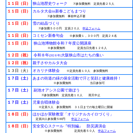
１１日（日）
狭山池歴史ウォーク
※参加費無料 定員先着２５人
１１日（日）
カルタ大会in新春こどもまつり
※参加費無料 事前申込不要
１１日（日）
雪の結晶づくり
※参加費５００円 定員２０人
申込フォーム
１１日（日）
コミセン新春句会
※参加費１，３００円 定員２４名
１１日（日）
狭山池博物館令和７年度公開講座
※参加費無料 定員当日先着１２６人
１２日（祝）
令和８年
大阪狭山市はたちの集い
(202６年)
１２日（祝）
親子さやカルタ大会
１３日（火）
オカリナ体験会
※定員先着１０人 参加費無料
１７日（土）
あまの街道の緑の保全活動で汗と笑顔と健康維持！
※参加費無料 当日参加可
１７日（土）
副池オアシス公園で遊ぼう
※参加費無料 定員先着１０人 雨天中止
１７日（土）
児童合唱体験会
※定員５人 参加費無料 ３１日までの毎土曜日に開催
１８日（日）
ほかほか実験教室「オリジナルカイロづくり」
定員20人参加費５00円
申込フォーム
１８日（日）
安全安心スクール
『特別編』 防災講演会
※参加費無料 定員先着５０人
申込フォーム