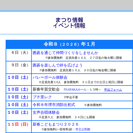
令和８
年１月
（２０２６）
６日（火）
囲碁を通じて仲間づくりをしませんか
※参加費無料 定員先着１０人
２７日迄の毎火曜に開催
９日（金）
囲碁を楽しんで絆を広げよう
※参加費無料 定員先着１０人
３０日迄の毎金曜に開催
１０日（土）
バレーボール体験会
※定員先着１0人 参加費無料 ３１日までの土日と祝日に開催
１０日（土）
新春年賀交歓会
※
SAYAKAホール
：１３時～
申込フォーム
１０日（土）
プチ里レク
※申込不要
１０日（土）
令和８年堺市消防出初式
※参加費無料
１０日（土）
女声合唱体験会
※定員５人 参加費無料 ２４日にも開催
１１日（日）
新春こどもまつり２０２６
※参加無料(一部有料)於：
市立公民館